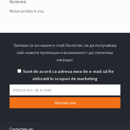
Количка
Niciun produs în coș.
Запиши се за нашия e-mail бюлетин, за да получаваш
най-новите промоции и възможност да спечелиш
награди.
Sunt de acord ca adresa mea de e-mail să fie
utilizată în scopuri de marketing
Contactaţi-ne: