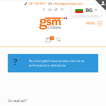
0877247617
office@gsmstoki.com
BG
0
Nu a fost găsit niciun produs care să se
potrivească cu selecția ta.
Ce cauți azi?