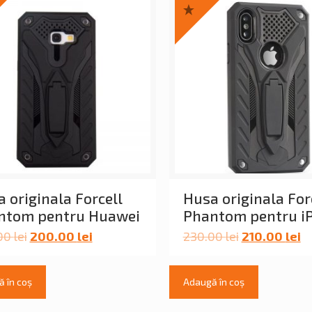
 originala Forcell
Husa originala For
ntom pentru Huawei
Phantom pentru i
00
lei
200.00
lei
230.00
lei
210.00
lei
 în coș
Adaugă în coș