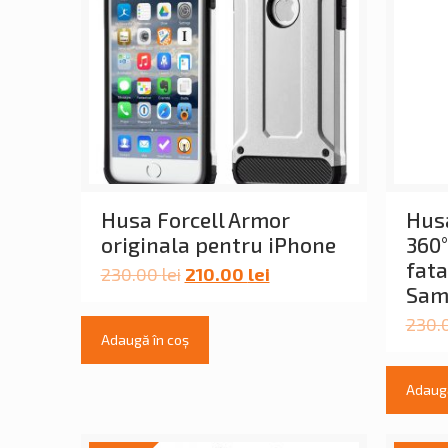
Husa Forcell Armor
Husa
originala pentru iPhone
360°
fata
230.00
lei
210.00
lei
Sam
230.
Adaugă în coș
Adaugă