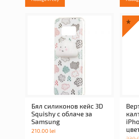
Бял силиконов кейс 3D
Вер
Squishy с облаче за
калъ
Samsung
iPh
цве
210.00
lei
230.