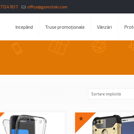
77247617
office@gsmstoki.com
Incepând
Truse promoționale
Vânzări
Prote