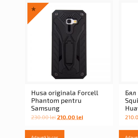
Husa originala Forcell
Бял
Phantom pentru
Squi
Samsung
Hua
230.00
lei
210.00
lei
210.
Adaugă în coș
Adaugă