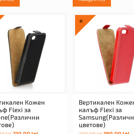
тикален Кожен
Вертикален Коже
ф Flexi за
калъф Flexi за
one(Различни
Samsung(Различ
тове)
цветове)
00
lei
210.00
lei
230.00
lei
190.00
lei