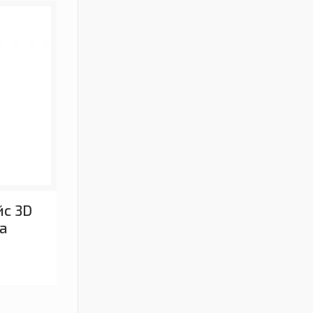
йс 3D
за