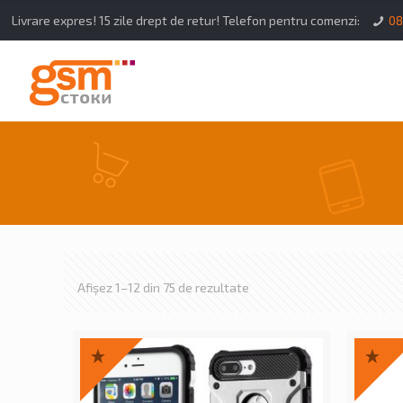
Livrare expres! 15 zile drept de retur! Telefon pentru comenzi:
08
Afișez 1–12 din 75 de rezultate