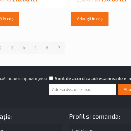
 în coș
Adaugă în coș
2
3
4
5
6
7
 най-новите промоции и
Sunt de acord ca adresa mea de e-ma
ație:
Profil si comanda:
oi
Contul meu