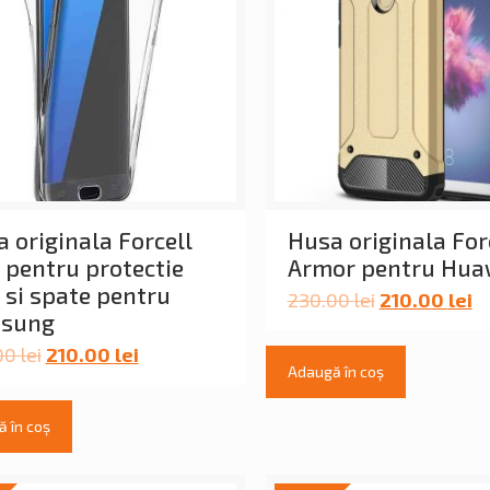
 originala Forcell
Husa originala For
 pentru protectie
Armor pentru Hua
 si spate pentru
230.00
lei
210.00
lei
sung
00
lei
210.00
lei
Adaugă în coș
 în coș