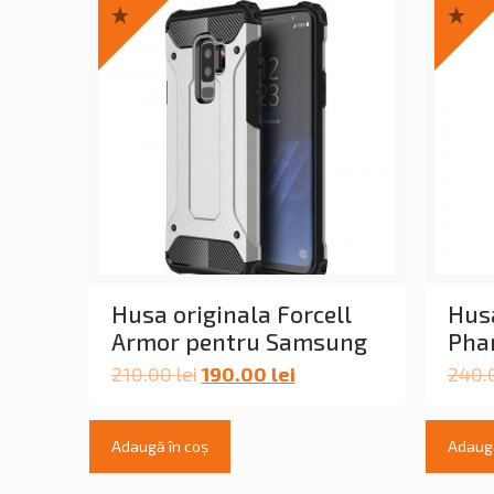
Husa originala Forcell
Husa
Armor pentru Samsung
Pha
210.00
lei
190.00
lei
240.
Adaugă în coș
Adaugă