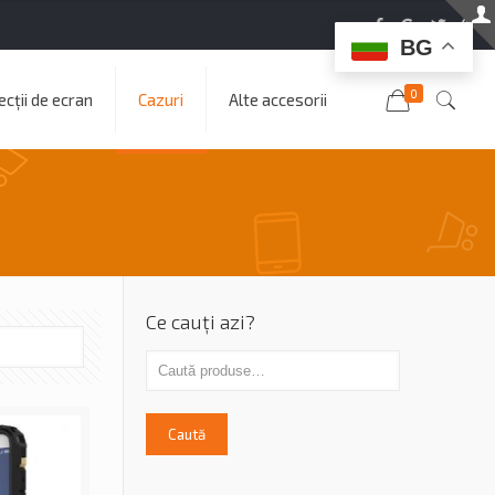
BG
0
cții de ecran
Cazuri
Alte accesorii
Ce cauți azi?
Caută