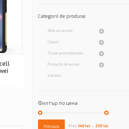
Categorii de produse
Alte accesorii
Cazuri
Truse promoționale
cell
Protecții de ecran
wei
Vânzări
Филтър по цена
Preț:
140 lei
—
230 lei
Filtrează