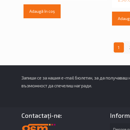
Adaugă în coș
Adaugă
1
Запиши се за нашия e-mail бюлетин, за да получаваш
възможност да спечелиш награди.
Contactaţi-ne:
Inform
Despre n