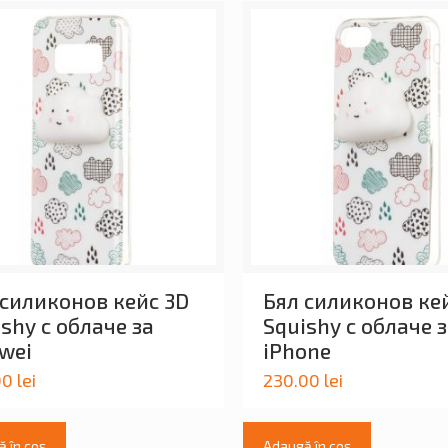
 силиконов кейс 3D
Бял силиконов ке
shy с облаче за
Squishy с облаче 
wei
iPhone
00
lei
230.00
lei
 în coș
Adaugă în coș