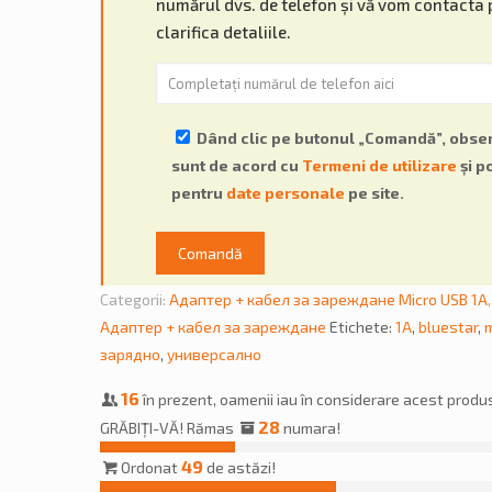
numărul dvs. de telefon și vă vom contacta 
clarifica detaliile.
Dând clic pe butonul „Comandă”, obser
sunt de acord cu
Termeni de utilizare
și po
pentru
date personale
pe site.
Categorii:
Aдаптер + кабел за зареждане Micro USB 1A
Адаптер + кабел за зареждане
Etichete:
1A
,
bluestar
,
m
зарядно
,
универсално
16
în prezent, oamenii iau în considerare acest produ
28
GRĂBIȚI-VĂ! Rămas
numara!
49
Ordonat
de astăzi!