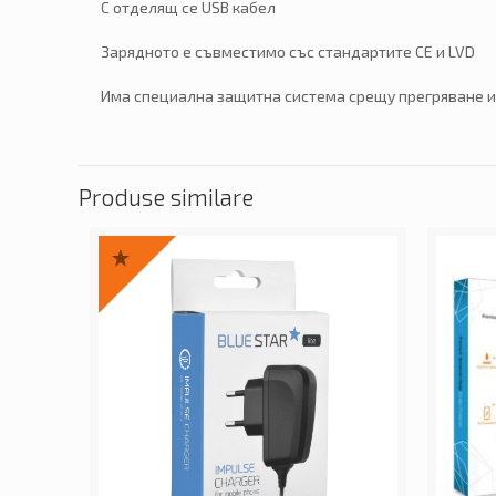
С отделящ се USB кабел
Зарядното е съвместимо със стандартите CE и LVD
Има специална защитна система срещу прегряване 
Produse similare