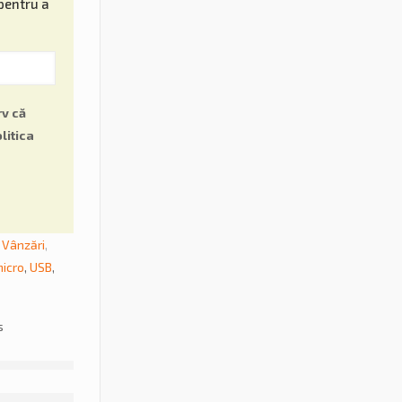
pentru a
v că
litica
,
Vânzări
,
icro
,
USB
,
s