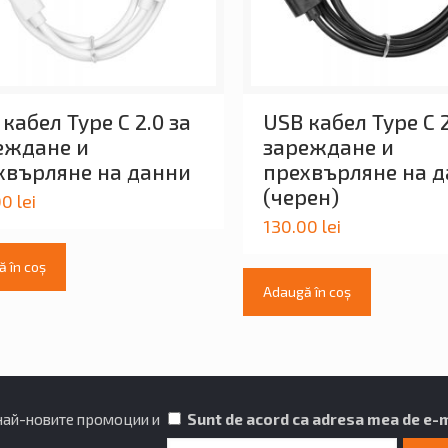
кабел Type C 2.0 за
USB кабел Type C 2
еждане и
зареждане и
хвърляне на данни
прехвърляне на 
(черен)
00
lei
130.00
lei
 în coș
Adaugă în coș
 най-новите промоции и
Sunt de acord ca adresa mea de e-ma