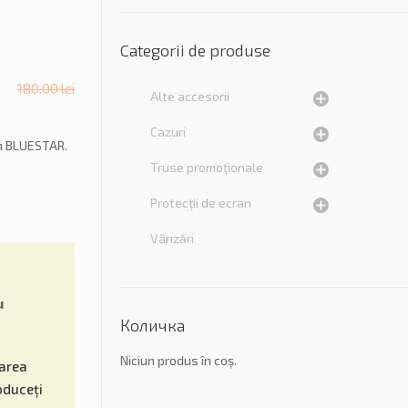
Categorii de produse
180.00
lei
Alte accesorii
Cazuri
л BLUESTAR.
Truse promoționale
Protecții de ecran
Vânzări
u
Количка
Niciun produs în coș.
tarea
oduceți