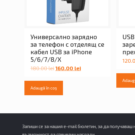
Универсално зарядно
USB 
за телефон с отделящ се
зар
кабел USB за iPhone
пре
5/6/7/8/X
120.
180.00
lei
160.00
lei
Adaugă
Adaugă în coș
Запиши се за нашия e-mail бюлетин, за да получаваш
възможност да спечелиш награди.