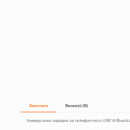
Descriere
Recenzii (0)
Универсално зарядно за телефон micro USB 1A Bluest