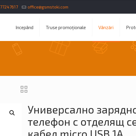
77247617
office@gsmstoki.com
Incepând
Truse promoționale
Vânzări
Prote
Универсално зарядно
телефон с отделящ с
кабел micro USB 1A