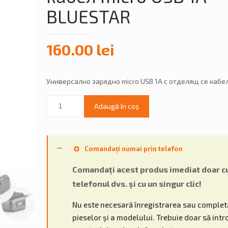
BLUESTAR
160.00
lei
Универсално зарядно micro USB 1A с отделящ се кабе
Adaugă în coș
Comandați numai prin telefon
Comandați acest produs imediat doar c
telefonul dvs. și cu un singur clic!
Nu este necesară înregistrarea sau comple
pieselor și a modelului. Trebuie doar să intr