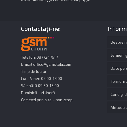
Contactaţi-ne:
Inform
Despre n
termeni 
Telefon: 0877247617
E-mail
office@gsmstoki.com
Date per
Timp de lucru:
Luni-Vineri 09:00-18:00
Termeni d
Sâmbătă 09:30-13:00
Duminică – zi liberă
Condiții 
Comenzi prin site – non-stop
Metoda d