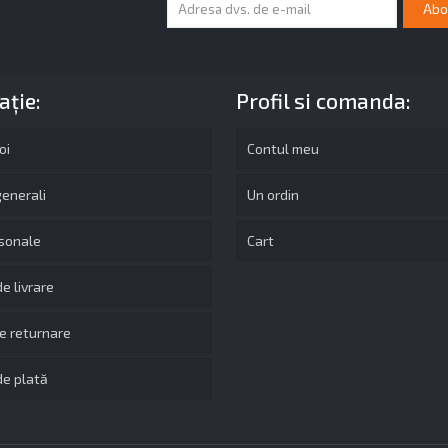
ație:
Profil si comanda:
oi
Contul meu
generali
Un ordin
sonale
Cart
e livrare
de returnare
e plată