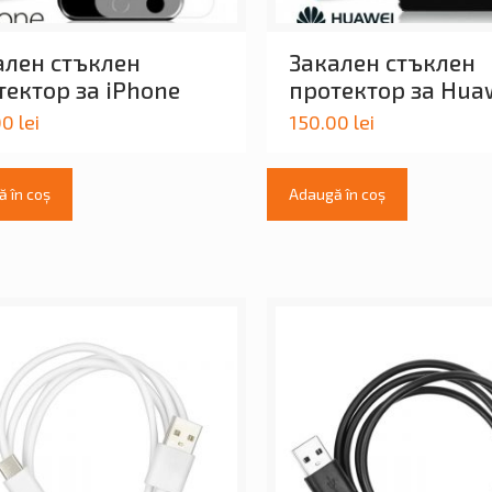
ален стъклен
Закален стъклен
тектор за iPhone
протектор за Hua
00
lei
150.00
lei
 în coș
Adaugă în coș