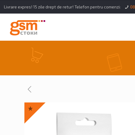
Livrare expres! 15 zile drept de retur! Telefon pentru comenzi:
08