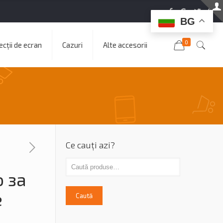
BG
0
cții de ecran
Cazuri
Alte accesorii
Ce cauți azi?
 за
е
Caută