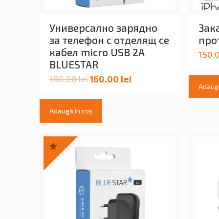
Универсално зарядно
Зак
за телефон с отделящ се
про
кабел micro USB 2A
150.
BLUESTAR
180.00
lei
160.00
lei
Adaugă
Adaugă în coș